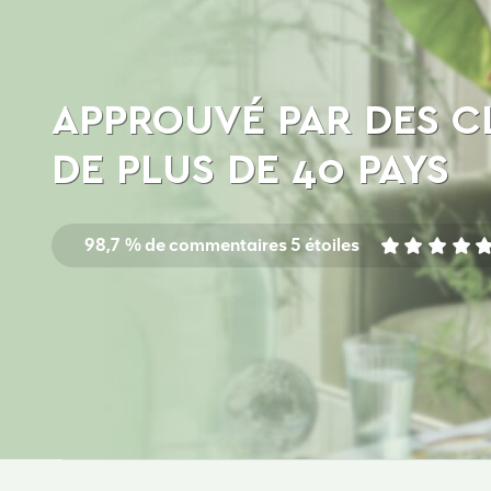
polyester (PSF) Blanc
brut vierge Pour fil de
VOIR LES DÉTAILS
polyester Chine
APPROUVÉ PAR DES C
DE PLUS DE 40 PAYS
98,7 % de commentaires 5 étoiles