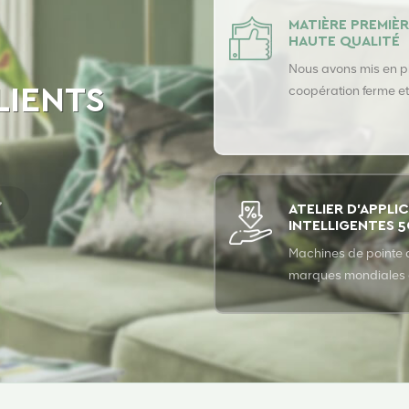
MATIÈRE PREMIÈR
HAUTE QUALITÉ
Nous avons mis en p
coopération ferme et
LIENTS
terme avec les prin
fournisseurs de fibre
assurer la qualité s
de nos produits.
ATELIER D'APPLI
INTELLIGENTES 
Machines de pointe 
marques mondiales
l'industrie et gamme
produits entièremen
automatique