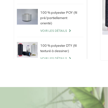
Vierge de Ne40S 100%
100 % polyester POY (fil
pré/partiellement
orienté)
VOIR LES DÉTAILS
100 % polyester DTY (fil
texturé à dessiner)
VOIR LES DÉTAILS
100 % fil élasthanne nu.
VOIR LES DÉTAILS
100 % fibres
discontinues de