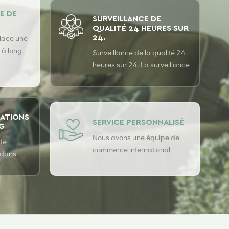
E DE
SURVEILLANCE DE
QUALITÉ 24 HEURES SUR
24.
lace une
 à long
Surveillance de la qualité 24
cipaux
heures sur 24. La surveillance
s pour
de la qualité est effectuée 24
upérieure
heures sur 24 avec le
système d'assurance qualité
USTER pour garantir la
CATIONS
SERVICE PERSONNALISÉ
5G
cohérence de notre qualité.
Nous avons une équipe de
de
commerce international
 dans
professionnelle de haute
 de
qualité
t