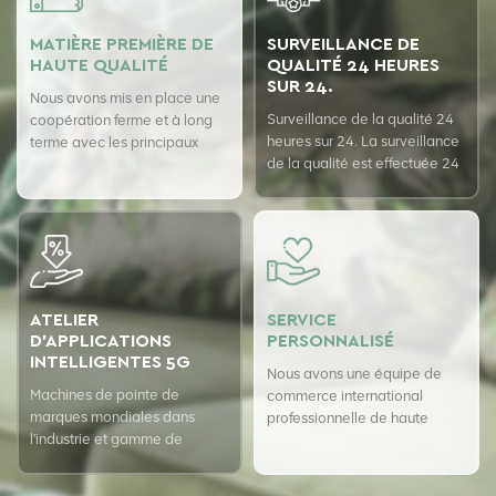
MATIÈRE PREMIÈRE DE
SURVEILLANCE DE
HAUTE QUALITÉ
QUALITÉ 24 HEURES
SUR 24.
Nous avons mis en place une
Surveillance de la qualité 24
coopération ferme et à long
heures sur 24. La surveillance
terme avec les principaux
de la qualité est effectuée 24
fournisseurs de fibres pour
heures sur 24 avec le système
assurer la qualité supérieure
d'assurance qualité USTER
de nos produits.
pour garantir la cohérence de
notre qualité.
ATELIER
SERVICE
D'APPLICATIONS
PERSONNALISÉ
INTELLIGENTES 5G
Nous avons une équipe de
Machines de pointe de
commerce international
marques mondiales dans
professionnelle de haute
l'industrie et gamme de
qualité
produits entièrement
automatique