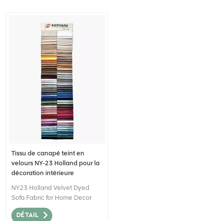
Tissu de canapé teint en
velours NY-23 Holland pour la
décoration intérieure
NY23 Holland Velvet Dyed
Sofa Fabric for Home Decor
peut être décrit comme un
DÉTAIL
matériau textile de haute