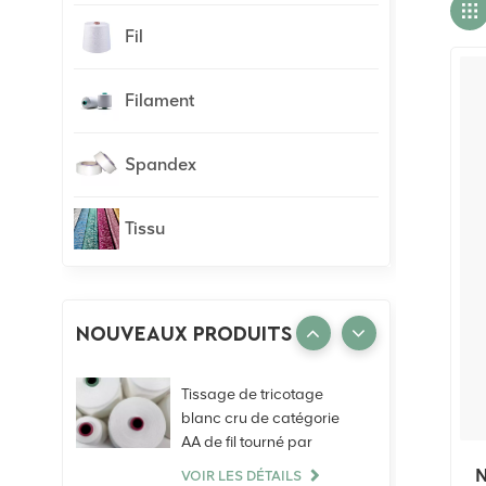
Fil
Filament
Spandex
Tissu
NOUVEAUX PRODUITS
Tissage de tricotage
blanc cru de catégorie
AA de fil tourné par
anneau de polyester de
N
VOIR LES DÉTAILS