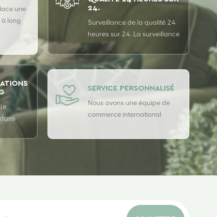
24.
lace une
 à long
Surveillance de la qualité 24
cipaux
heures sur 24. La surveillance
s pour
de la qualité est effectuée 24
upérieure
heures sur 24 avec le
système d'assurance qualité
USTER pour garantir la
CATIONS
SERVICE PERSONNALISÉ
5G
cohérence de notre qualité.
Nous avons une équipe de
de
commerce international
 dans
professionnelle de haute
 de
qualité
t