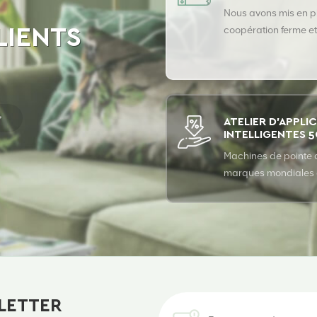
Nous avons mis en p
coopération ferme et
LIENTS
terme avec les prin
fournisseurs de fibre
assurer la qualité s
de nos produits.
ATELIER D'APPLI
INTELLIGENTES 
Machines de pointe 
marques mondiales
l'industrie et gamme
produits entièremen
automatique
LETTER