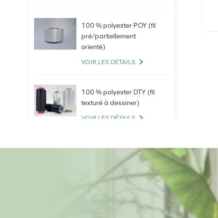
Vierge de Ne40S 100%
100 % polyester POY (fil
pré/partiellement
orienté)
VOIR LES DÉTAILS
100 % polyester DTY (fil
texturé à dessiner)
VOIR LES DÉTAILS
100 % fil élasthanne nu.
VOIR LES DÉTAILS
100 % fibres
discontinues de