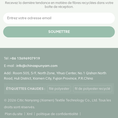
Recevez la dernière tendance en matière de fibres recyclées dans votre
boîte de réception.
SOUMETTRE
Tél :
+86 13696907919
E-mail :
info@chinaspunyarn.com
Add : Room 505, 5/F, North Zone, Yihua Center, No.1 Qishan North
Road, Huli District, Xiamen City, Fujian Province, P.R.China
ÉTIQUETTES CHAUDES :
filé polyester
fil de polyester recyclé
© 2026 Citic Nanyang (Xiamen) Textile Technology Co., Ltd. Tous les
droits sont réservés.
Plan du site
|
Xml
|
politique de confidentialité
|