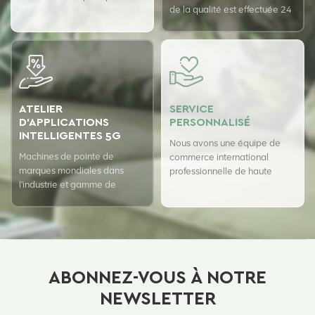
de la qualité est effectuée 24
fournisseurs de fibres pour
heures sur 24 avec le système
assurer la qualité supérieure
d'assurance qualité USTER
de nos produits.
pour garantir la cohérence de
notre qualité.
ATELIER
SERVICE
D'APPLICATIONS
PERSONNALISÉ
INTELLIGENTES 5G
Nous avons une équipe de
Machines de pointe de
commerce international
marques mondiales dans
professionnelle de haute
l'industrie et gamme de
qualité
produits entièrement
automatique
ABONNEZ-VOUS À NOTRE
NEWSLETTER