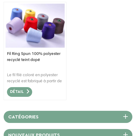
Fil Ring Spun 100% polyester
recyclé teint dopé
Le fil filé coloré en polyester
recyclé est fabriqué à partir de
fibres stables de polyester
DÉTAIL
coloré recycléLe fil sec Dope
est une innovation écologique
et efficace dans le processus
de teinture.
CATÉGORIES
NOUVEAUX PRODUITS