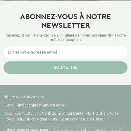
ABONNEZ-VOUS À NOTRE
NEWSLETTER
Recevez la dernière tendance en matière de fibres recyclées dans votre
boîte de réception.
SOUMETTRE
Tél :
+86 13696907919
E-mail :
info@chinaspunyarn.com
Add : Room 505, 5/F, North Zone, Yihua Center, No.1 Qishan North
Road, Huli District, Xiamen City, Fujian Province, P.R.China
ÉTIQUETTES CHAUDES :
filé polyester
fil de polyester recyclé