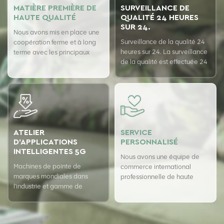
MATIÈRE PREMIÈRE DE
SURVEILLANCE DE
HAUTE QUALITÉ
QUALITÉ 24 HEURES
SUR 24.
Nous avons mis en place une
Surveillance de la qualité 24
coopération ferme et à long
heures sur 24. La surveillance
terme avec les principaux
de la qualité est effectuée 24
fournisseurs de fibres pour
heures sur 24 avec le système
assurer la qualité supérieure
d'assurance qualité USTER
de nos produits.
pour garantir la cohérence de
notre qualité.
ATELIER
SERVICE
D'APPLICATIONS
PERSONNALISÉ
INTELLIGENTES 5G
Nous avons une équipe de
Machines de pointe de
commerce international
marques mondiales dans
professionnelle de haute
l'industrie et gamme de
qualité
produits entièrement
automatique